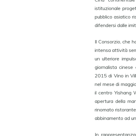
istituzionale prog
pubblico asiatico 
difendersi dalle imi
Il Consorzio, che ha
intensa attività sem
un ulteriore impul
giornalista cinese
2015 di Vino in Vil
nel mese di maggio.
il centro Yishang 
apertura della man
rinomato ristorante 
abbinamento ad un m
In rappresentanza