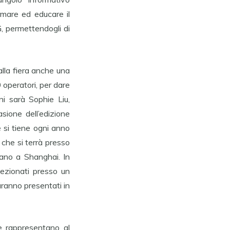
rmare ed educare il
, permettendogli di
 alla fiera anche una
0 operatori, per dare
ni sarà Sophie Liu,
sione dell’edizione
e si tiene ogni anno
 che si terrà presso
iano a Shanghai. In
lezionati presso un
saranno presentati in
e rappresentano al