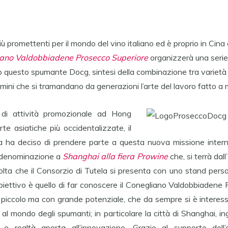
ù promettenti per il mondo del vino italiano ed è proprio in Cina 
iano Valdobbiadene Prosecco Superiore
organizzerà una serie d
 questo spumante Docg, sintesi della combinazione tra varietà di
mini che si tramandano da generazioni l’arte del lavoro fatto a
 di attività promozionale ad Hong
te asiatiche più occidentalizzate, il
a ha deciso di prendere parte a questa nuova missione inter
a denominazione a
Shanghai alla fiera Prowine
che, si terrà da
olta che il Consorzio di Tutela si presenta con uno stand pers
biettivo è quello di far conoscere il Conegliano Valdobbiadene
 piccolo ma con grande potenziale, che da sempre si è interessa
al mondo degli spumanti; in particolare la città di Shanghai, in
 e realtà aperta all’innovazione. Grazie al supporto dell’