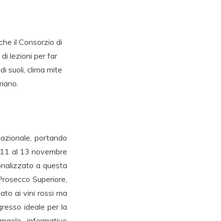
che il Consorzio di
i lezioni per far
 suoli, clima mite
 mano.
nazionale, portando
ll’11 al 13 novembre
onalizzato a questa
 Prosecco Superiore,
to ai vini rossi ma
gresso ideale per la
angolo informativo