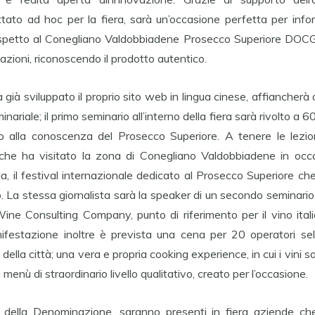
ettato ad hoc per la fiera, sarà un’occasione perfetta per info
rispetto al Conegliano Valdobbiadene Prosecco Superiore DOCG
tazioni, riconoscendo il prodotto autentico.
 già sviluppato il proprio sito web in lingua cinese, affiancherà
inariale; il primo seminario all’interno della fiera sarà rivolto a 6
so alla conoscenza del Prosecco Superiore. A tenere le lezio
 che ha visitato la zona di Conegliano Valdobbiadene in occa
la, il festival internazionale dedicato al Prosecco Superiore ch
 La stessa giornalista sarà la speaker di un secondo seminario
Wine Consulting Company, punto di riferimento per il vino ital
ifestazione inoltre è prevista una cena per 20 operatori se
della città; una vera e propria cooking experience, in cui i vini 
enù di straordinario livello qualitativo, creato per l’occasione.
 della Denominazione, saranno presenti in fiera aziende ch