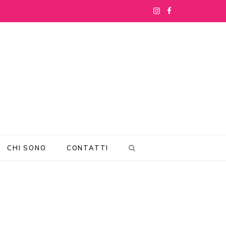
I
F
n
a
s
c
t
e
a
b
g
o
r
o
CHI SONO
CONTATTI
a
k
m