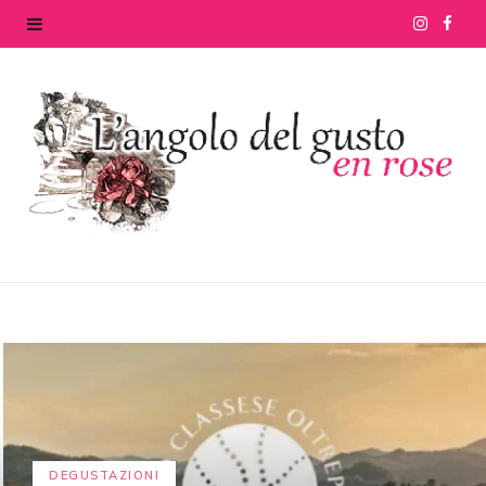
I
F
n
a
s
c
t
e
a
b
g
o
r
o
a
k
m
DEGUSTAZIONI