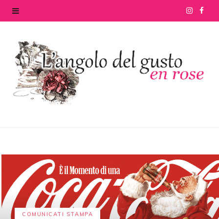
I
F
n
a
s
c
t
e
a
b
g
o
r
o
a
k
m
COMUNICATI STAMPA