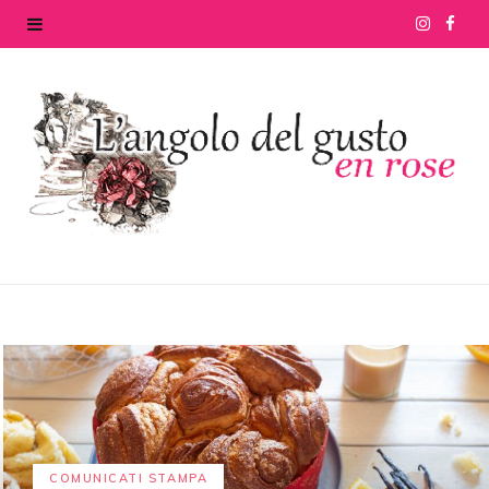
I
F
n
a
s
c
t
e
a
b
g
o
r
o
a
k
m
COMUNICATI STAMPA