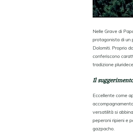
Nelle Grave di Papa
protagonista di un 
Dolomiti. Proprio d
conferiscono caratt
tradizione pluridec
Il suggerimento
Eccellente come ap
accompagnamento a 
versatilità si abbi
peperoni ripieni e p
gazpacho.