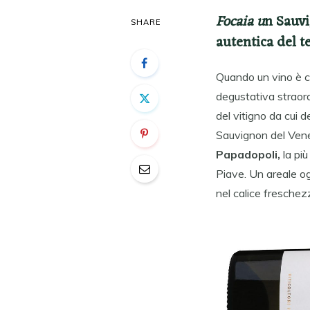
Focaia u
n Sauvi
SHARE
autentica del t
Quando un vino è co
degustativa straord
del vitigno da cui de
Sauvignon del Ven
Papadopoli,
la più
Piave. Un areale o
nel calice freschezz