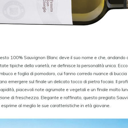
uesto 100% Sauvignon Blanc deve il suo nome e che, andando ad 
tate tipiche della varietà, ne definisce la personalità unica. Ecco a
sambuco e foglia di pomodoro, cui fanno corredo nuance di bucci
iano emergere sul finale un delicato tocco di pietra focaia. Il prof
 sapidità, piacevoli note agrumate e vegetali e un finale molto lu
one di freschezza. Elegante e raffinato, questo pregiato Sauv
 esprime al meglio le sue caratteristiche in età giovane.