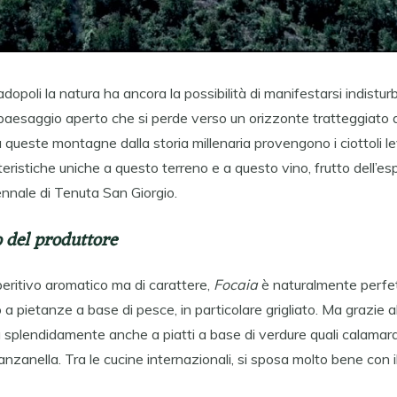
dopoli la natura ha ancora la possibilità di manifestarsi indistur
paesaggio aperto che si perde verso un orizzonte tratteggiato d
a queste montagne dalla storia millenaria provengono i ciottoli le
eristiche uniche a questo terreno e a questo vino, frutto dell’es
ennale di Tenuta San Giorgio.
 del produttore
eritivo aromatico ma di carattere,
Focaia
è naturalmente perfet
pietanze a base di pesce, in particolare grigliato. Ma grazie a
na splendidamente anche a piatti a base di verdure quali calamara
anzanella. Tra le cucine internazionali, si sposa molto bene con i