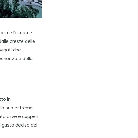
bata e l’acqua è
alle creste delle
vigati che
perienza e della
to in
lla sua estrema
ta olive e capperi,
l gusto deciso del