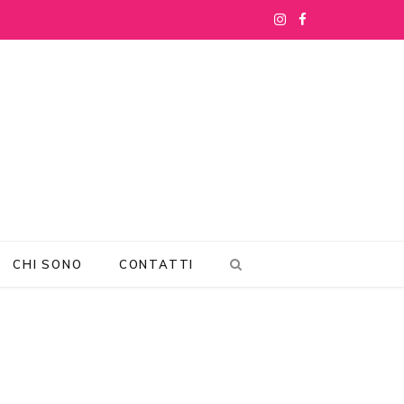
I
F
n
a
s
c
t
e
a
b
g
o
r
o
CHI SONO
CONTATTI
a
k
m