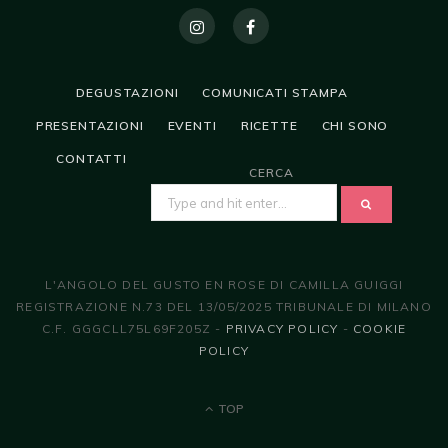
DEGUSTAZIONI
COMUNICATI STAMPA
PRESENTAZIONI
EVENTI
RICETTE
CHI SONO
CONTATTI
CERCA
SEARCH
FOR:
L'ANGOLO DEL GUSTO EN ROSE DI CAMILLA GUIGGI
REGISTRAZIONE N.73 DEL 13/05/2025 TRIBUNALE DI MILANO
C.F. GGGCLL75L69F205Z -
PRIVACY POLICY
-
COOKIE
POLICY
TOP