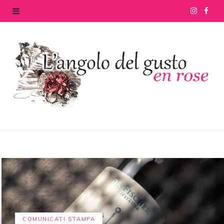
I
F
n
a
s
c
t
e
a
b
g
o
r
o
a
k
m
COMUNICATI STAMPA