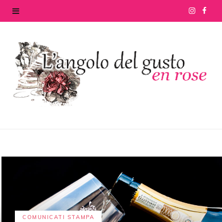
I
F
n
a
s
c
t
e
a
b
g
o
r
o
a
k
m
COMUNICATI STAMPA