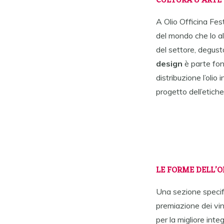
CULTURA & ARTE
A Olio Officina Fes
del mondo che lo ali
del settore, degusta
design
è parte fon
distribuzione l’olio
progetto dell’etiche
LE FORME DELL’O
Una sezione specific
premiazione dei vin
per la migliore inte