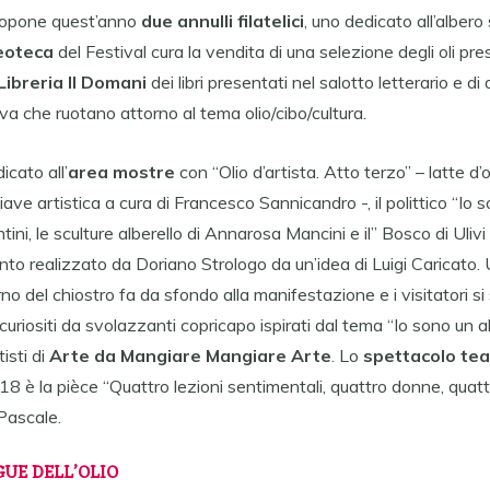
propone quest’anno
due annulli filatelici
, uno dedicato all’albero 
eoteca
del Festival cura la vendita di una selezione degli oli pre
Libreria Il Domani
dei libri presentati nel salotto letterario e di 
iva che ruotano attorno al tema olio/cibo/cultura.
cato all’
area mostre
con “Olio d’artista. Atto terzo” – latte d’
iave artistica a cura di Francesco Sannicandro -, il polittico “Io 
ini, le sculture alberello di Annarosa Mancini e il” Bosco di Ulivi
nto realizzato da Doriano Strologo da un’idea di Luigi Caricato. 
rno del chiostro fa da sfondo alla manifestazione e i visitatori s
 incuriositi da svolazzanti copricapo ispirati dal tema “Io sono un 
tisti di
Arte da Mangiare Mangiare Arte
. Lo
spettacolo te
 è la pièce “Quattro lezioni sentimentali, quattro donne, quattr
Pascale.
UE DELL’OLIO