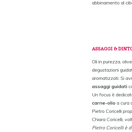
abbinamento al cib
ASSAGGI & DINT
Oli in purezza, oliv
degustazioni guidate 
aromatizzati. Si avr
assaggi guidati
co
Un focus è dedicato
carne-olio
a cura d
Pietro Coricelli pro
Chiara Coricelli, vo
Pietro Coricelli è