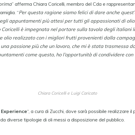
prima
” afferma Chiara Coricelli, membro del Cda e rappresentan
amiglia. “
Per questa ragione siamo felici di dare anche quest’
gli appuntamenti più attesi per tutti gli appassionati di olio
 Coricelli è impegnata nel portare sulla tavola degli italiani l
re olio realizzato con i migliori frutti provenienti dalla camp
i una passione più che un lavoro, che mi è stata trasmessa da
untamenti come questo, ho l’opportunità di condividere con u
Chiara Coricelli e Luigi Caricato
 Experience
“, a cura di Zucchi, dove sarà possibile realizzare il
e da diverse tipologie di oli messi a disposizione del pubblico.