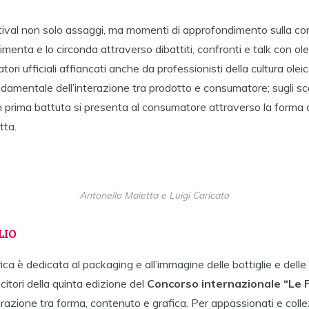
tival non solo assaggi, ma momenti di approfondimento sulla con
menta e lo circonda attraverso dibattiti, confronti e talk con ole
tori ufficiali affiancati anche da professionisti della cultura oleic
damentale dell’interazione tra prodotto e consumatore; sugli sca
 in prima battuta si presenta al consumatore attraverso la forma d
tta.
Antonello Maietta e Luigi Caricato
LIO
a è dedicata al packaging e all’immagine delle bottiglie e delle la
citori della quinta edizione del
Concorso internazionale “Le F
grazione tra forma, contenuto e grafica. Per appassionati e collez