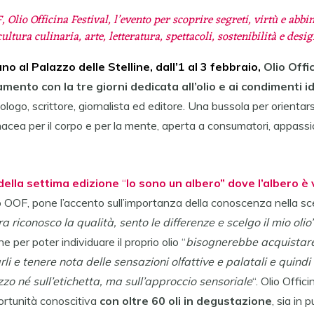
Olio Officina Festival, l’evento per scoprire segreti, virtù e abbi
ltura culinaria, arte, letteratura, spettacoli, sostenibilità e desig
no al Palazzo delle Stelline, dall’1 al 3 febbraio,
Olio Offic
mento con la tre giorni dedicata all’olio e ai condimenti i
ologo, scrittore, giornalista ed editore. Una bussola per orientars
panacea per il corpo e per la mente, aperta a consumatori, appassi
ella settima edizione
“
Io sono un albero”
dove l’albero è 
 OOF, pone l’accento sull’importanza della conoscenza nella scelt
ora riconosco la qualità, sento le differenze e scelgo il mio olio
 per poter individuare il proprio olio “
bisognerebbe acquistare 
li e tenere nota delle sensazioni olfattive e palatali e quindi
zo né sull’etichetta, ma sull’approccio sensoriale
“. Olio Offic
ortunità conoscitiva
con oltre 60 oli in degustazione
, sia in 