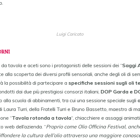
o.
Luigi Caricato
ORNI
e da tavola e aceti sono i protagonisti delle sessioni dei “
Saggi 
alla scoperta dei diversi profili sensoriali, anche degli oli di semi
à la possibilità di partecipare a
specifiche sessioni sugli oli te
ndotti dai due più prestigiosi consorzi italiani,
DOP Garda e DO
 alla scuola di abbinamenti, tra cui una sessione speciale sugli
i Laura Turri, della Fratelli Turri e Bruno Bassetto, maestro di ma
pone “
Tavola rotonda a tavola
“, chiacchiere e assaggi animat
lto web dell’azienda. “
Proprio come Olio Officina Festival, anch
 diffondere la cultura dell’olio attraverso una maggiore conos