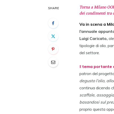
Torna a Milano OOF, 
SHARE
dei condimenti tra cu
Va in scena a Mila
l’annuale appunta
Luigi Caricato,
ole
tipologie di olio, 
del settore.
Il
tema portante d
patron del progetto
degusto l’olio, all
continua dicendo che
scaffale, assaggiar
basandosi sul prez
proprio questa opp