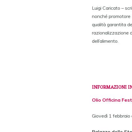
Luigi Caricato – scri
nonché promotore de
qualità garantita deg
razionalizzazione de
dell’alimento.
INFORMAZIONI I
Olio Officina Fes
Giovedì 1 febbraio 
Palazzo delle Ste