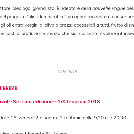
ttore, oleologo, giornalista, è l’ideatore della
nouvelle vague
dell
l progetto “olio “democratico”, un approccio volto a consentire 
li oli extra vergini di oliva a prezzi accessibili a tutti, frutto di u
i costi di produzione, senza che sia mai svilito il valore intrinsec
OOF 2018
N BREVE
tival – Settima edizione – 1/3 febbraio 2018
dalle 16; venerdì 2 e sabato 3 febbraio dalle 9,30 alle 20,30
lline
, corso Magenta 61, Milano.