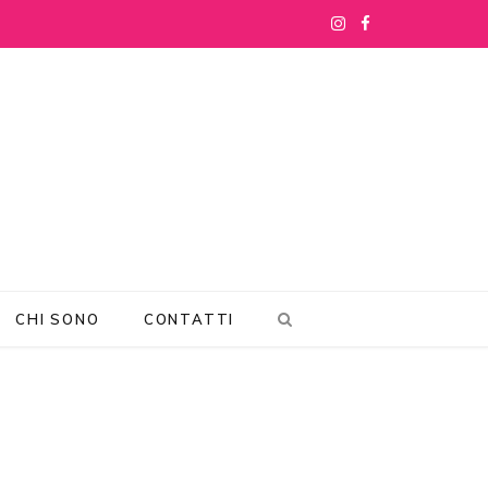
I
F
n
a
s
c
t
e
a
b
g
o
r
o
CHI SONO
CONTATTI
a
k
m