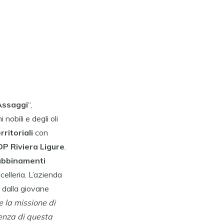
Assaggi
“,
 nobili e degli oli
rritoriali
con
P Riviera Ligure
.
abbinamenti
celleria. L’azienda
i dalla giovane
e la missione di
cenza di questa