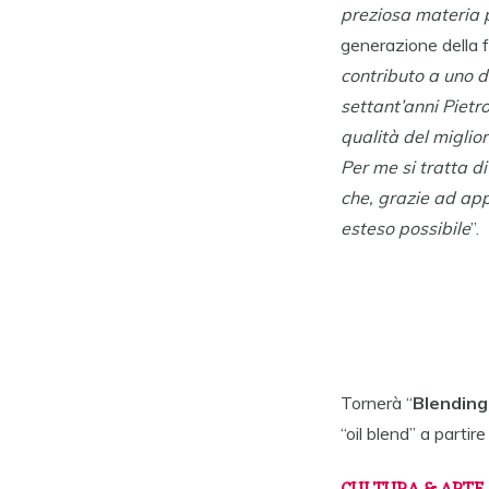
preziosa materia 
generazione della f
contributo a uno de
settant’anni Pietro
qualità del miglio
Per me si tratta d
che, grazie ad app
esteso possibile
”.
Tornerà “
Blending
“oil blend” a partir