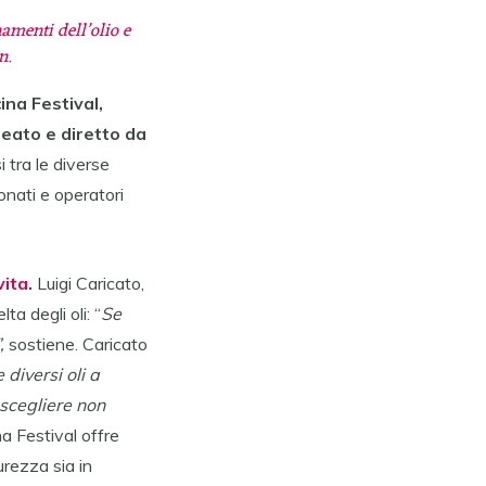
namenti dell’olio e
n.
ina Festival,
deato e diretto da
i tra le diverse
onati e operatori
vita
.
Luigi Caricato,
a degli oli: “
Se
”,
sostiene. Caricato
diversi oli a
 scegliere non
ina Festival offre
purezza sia in