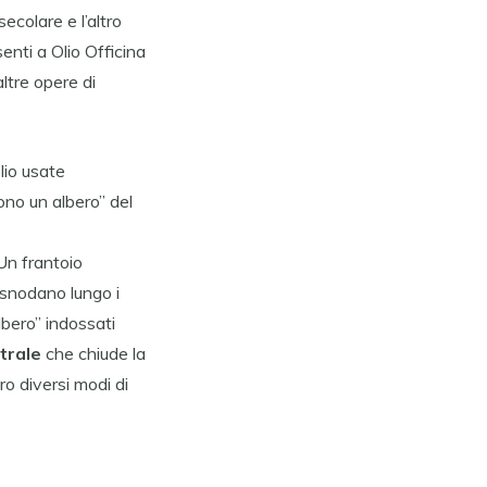
secolare e l’altro
senti a Olio Officina
altre opere di
olio usate
sono un albero” del
Un frantoio
i snodano lungo i
albero” indossati
atrale
che chiude la
o diversi modi di