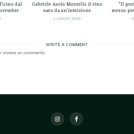
Ticino dal
Gabriele Asolo Montello il vino
“Il pr
 novembre
nato da un’intuizione
mezzo pie
6
1 LUGLIO 2026
2
WRITE A COMMENT
r inviare un commento.