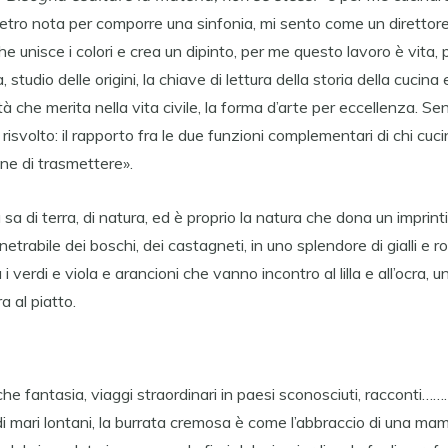
etro nota per comporre una sinfonia, mi sento come un direttore
che unisce i colori e crea un dipinto, per me questo lavoro è vita, 
, studio delle origini, la chiave di lettura della storia della cucina 
ità che merita nella vita civile, la forma d’arte per eccellenza. 
isvolto: il rapporto fra le due funzioni complementari di chi cucina
one di trasmettere».
a sa di terra, di natura, ed è proprio la natura che dona un imprint
etrabile dei boschi, dei castagneti, in uno splendore di gialli e ro
 verdi e viola e arancioni che vanno incontro al lilla e all’ocra, u
ra al piatto.
e fantasia, viaggi straordinari in paesi sconosciuti, racconti………c
i mari lontani, la burrata cremosa è come l’abbraccio di una ma