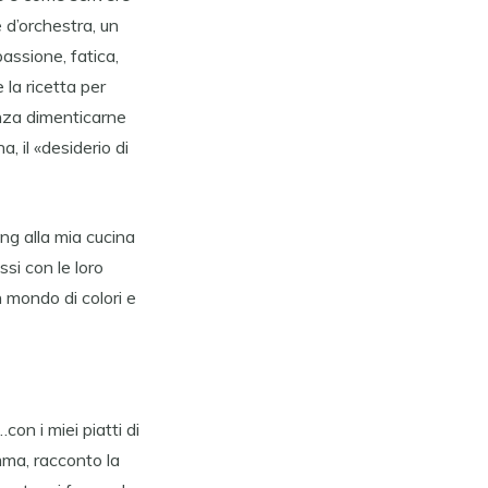
 d’orchestra, un
passione, fatica,
e la ricetta per
Senza dimenticarne
, il «desiderio di
ing alla mia cucina
ssi con le loro
n mondo di colori e
on i miei piatti di
mma, racconto la