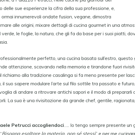
 delle sue esperienze la cifra della sua professione, e,
e ormai innumerevoli ondate fusion, vegane, dimostra
ornare alle origini, mixare dettagli di cucina gourmet in una atmo
l verde, le foglie, la natura, che gli fa da base per i suoi piatti, 
sia.
rofessionalmente perfetto, una cucina basata sull’estro, questo 
de attenzione, scavando nella memoria e tirandone fuori rivisit
l richiamo alla tradizione casalinga si fa meno presente per lasc
, il suo sapere modulare l’arte sul filo sottile tra passato e futuro
voglia di andare a ritrovare antichi sapori e il modo di prepararli 
porli. La sua è una rivisitazione da grande chef, gentile, ragionat
aele Petrucci accogliendoci
….. Io tengo sempre presente un 
“
Bisogna esaltare la
materia, non sé stessi
” e per me cucinar