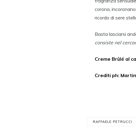
fragranza sensuale 
corona, incoronano i
ricordo di sere stell
Basta lasciarsi anda
consiste nel cerca
Creme Brûlé al c
Crediti ph: Martin
RAFFAELE PETRUCCI