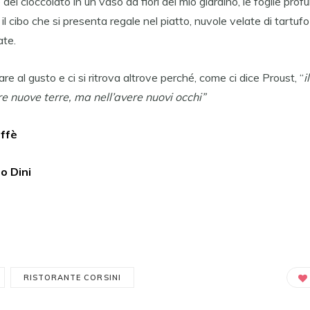
del cioccolato in un vaso da fiori del mio giardino, le foglie pr
l cibo che si presenta regale nel piatto, nuvole velate di tartufo
ate.
re al gusto e ci si ritrova altrove perché, come ci dice Proust, “
i
re nuove terre, ma
nell’avere nuovi occhi”
affè
o Dini
RISTORANTE CORSINI