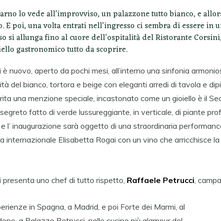
rno lo vede all’improvviso, un palazzone tutto bianco, e allora
. E poi, una volta entrati nell’ingresso ci sembra di essere in 
o si allunga fino al cuore dell’ospitalità del Ristorante Corsini,
iello gastronomico tutto da scoprire.
ni è nuovo, aperto da pochi mesi, all’interno una sinfonia armon
tà del bianco, tortora e beige con eleganti arredi di tavola e dipin
ita una menzione speciale, incastonato come un gioiello è il Se
 segreto fatto di verde lussureggiante, in verticale, di piante pro
e l’ inaugurazione sarà oggetto di una straordinaria performanc
ina internazionale Elisabetta Rogai con un vino che arricchisce la
i presenta uno chef di tutto rispetto,
Raffaele Petrucci
, campa
rienze in Spagna, a Madrid, e poi Forte dei Marmi, al
one, a Palazzo Petrucci, nelle cucine più glamour del