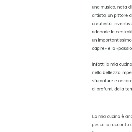
una musica, nota di
artista, un pittore 
creatività, inventiva
ridonarle la central
un importantissimo r
capire» e la «passi
Infatti la mia cucin
nella bellezza impen
sfumature e ancora i
di profumi, dalla ter
La mia cucina è anch
pesce io racconto d