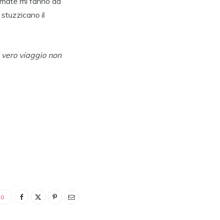
ofumate mi fanno da
 stuzzicano il
l vero viaggio non
0