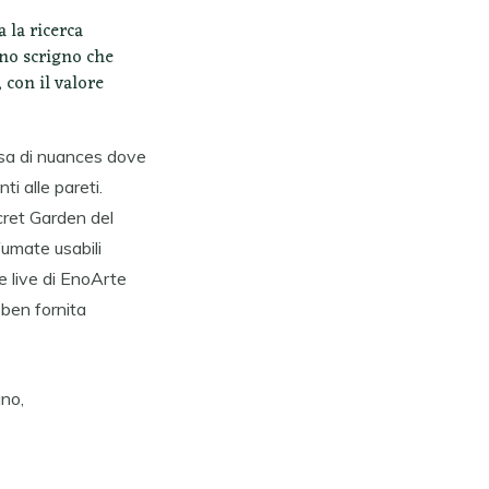
 la ricerca
uno scrigno che
 con il valore
iosa di nuances dove
ti alle pareti.
cret Garden del
fumate usabili
e live di EnoArte
 ben fornita
no,