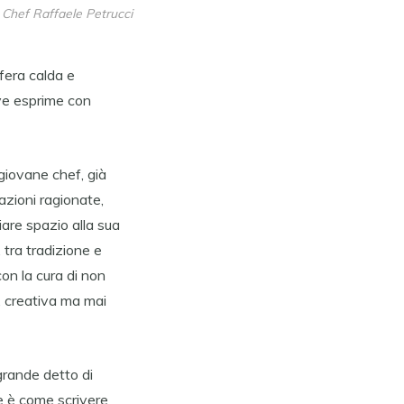
Chef Raffaele Petrucci
sfera calda e
dove esprime con
giovane chef, già
azioni ragionate,
iare spazio alla sua
, tra tradizione e
con la cura di non
a, creativa ma mai
grande detto di
e è come scrivere