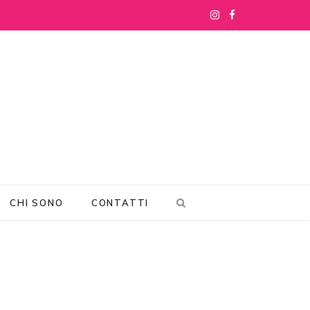
I
F
n
a
s
c
t
e
a
b
g
o
r
o
CHI SONO
CONTATTI
a
k
m