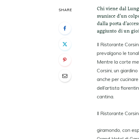
Chi viene dal Lunga
SHARE
svanisce d’un colpo
dalla porta d’access
aggiunto di un gio
Il Ristorante Corsi
prevalgono le tonali
Mentre la corte mer
Corsini, un giardino
anche per cucinare 
dell’artista fiorent
cantina.
Il Ristorante Corsin
giramondo, con espe
Grand Hotel di Gard