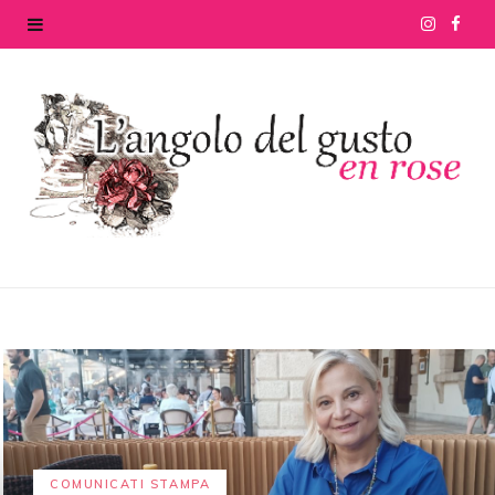
I
F
n
a
s
c
t
e
a
b
g
o
r
o
a
k
m
COMUNICATI STAMPA