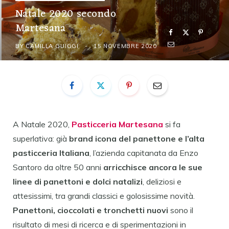
Natale 2020 secondo
Martesana
BY
CAMILLA GUIGGI
15 NOVEMBRE 2020
A Natale 2020,
Pasticceria Martesana
si fa
superlativa: già
brand icona del panettone e l’alta
pasticceria Italiana
, l’azienda capitanata da Enzo
Santoro da oltre 50 anni
arricchisce ancora le sue
linee di panettoni e dolci natalizi
, deliziosi e
attesissimi, tra grandi classici e golosissime novità.
Panettoni, cioccolati e tronchetti nuovi
sono il
risultato di mesi di ricerca e di sperimentazioni in