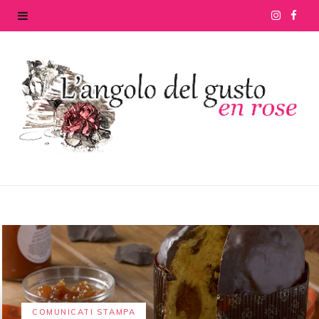
I
F
n
a
s
c
t
e
a
b
g
o
r
o
a
k
m
COMUNICATI STAMPA