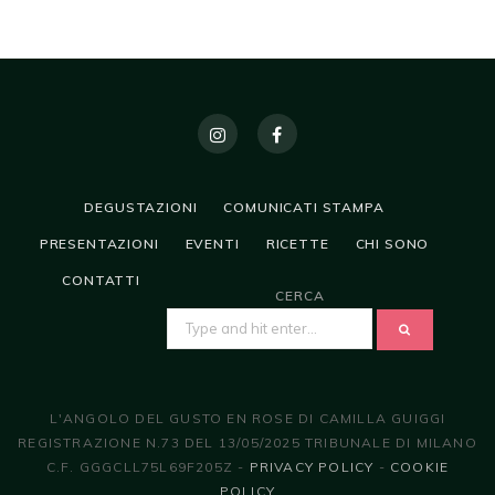
DEGUSTAZIONI
COMUNICATI STAMPA
PRESENTAZIONI
EVENTI
RICETTE
CHI SONO
CONTATTI
CERCA
SEARCH
FOR:
L'ANGOLO DEL GUSTO EN ROSE DI CAMILLA GUIGGI
REGISTRAZIONE N.73 DEL 13/05/2025 TRIBUNALE DI MILANO
C.F. GGGCLL75L69F205Z -
PRIVACY POLICY
-
COOKIE
POLICY