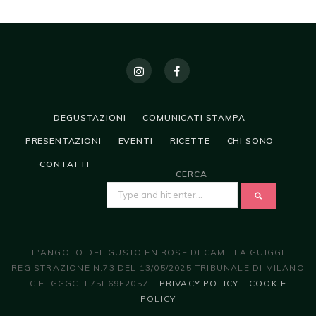
DEGUSTAZIONI
COMUNICATI STAMPA
PRESENTAZIONI
EVENTI
RICETTE
CHI SONO
CONTATTI
CERCA
SEARCH
FOR:
L'ANGOLO DEL GUSTO EN ROSE DI CAMILLA GUIGGI
REGISTRAZIONE N.73 DEL 13/05/2025 TRIBUNALE DI MILANO
C.F. GGGCLL75L69F205Z -
PRIVACY POLICY
-
COOKIE
POLICY