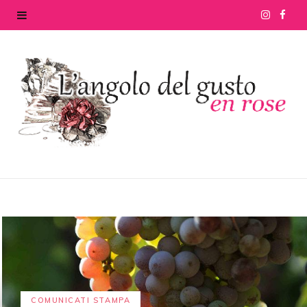
I
F
n
a
s
c
t
e
a
b
g
o
r
o
a
k
m
COMUNICATI STAMPA