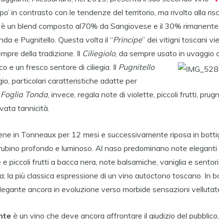
’ in contrasto con le tendenze del territorio, ma rivolto alla ris
è un blend composto al70% da Sangiovese e il 30% rimanente 
onda e Pugnitello. Questa volta il “
Principe
” dei vitigni toscani v
empre della tradizione. Il
Ciliegiolo
, da sempre usato in uvaggio 
co e un fresco sentore di ciliegia. Il
Pugnitello
io, particolari caratteristiche adatte per
l
Foglia Tonda
, invece, regala note di violette, piccoli frutti, pr
vata tannicità.
ne in Tonneaux per 12 mesi e successivamente riposa in bottigl
 rubino profondo e luminoso. Al naso predominano note eleganti
le e piccoli frutti a bacca nera, note balsamiche, vaniglia e sentori
; la più classica espressione di un vino autoctono toscano. In 
elegante ancora in evoluzione verso morbide sensazioni vellutat
nte
è un vino che deve ancora affrontare il giudizio del pubblic