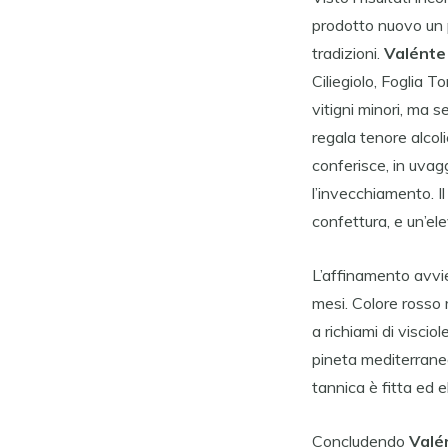
prodotto nuovo un po
tradizioni.
Valénte
Ciliegiolo, Foglia T
vitigni minori, ma s
regala tenore alcoli
conferisce, in uvagg
l’invecchiamento. I
confettura, e un’ele
L’affinamento avvie
mesi. Colore rosso
a richiami di viscio
pineta mediterranea
tannica è fitta ed 
Concludendo
Valé