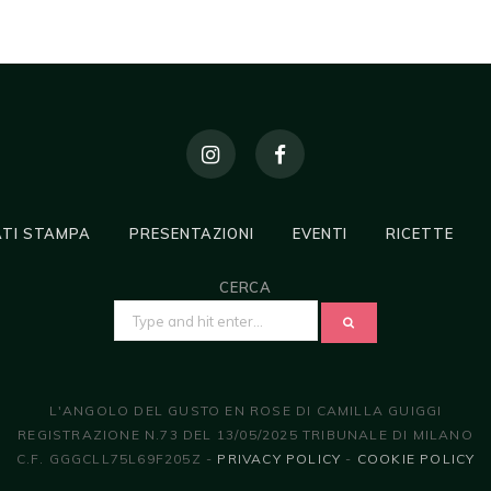
TI STAMPA
PRESENTAZIONI
EVENTI
RICETTE
CERCA
SEARCH
FOR:
L'ANGOLO DEL GUSTO EN ROSE DI CAMILLA GUIGGI
REGISTRAZIONE N.73 DEL 13/05/2025 TRIBUNALE DI MILANO
C.F. GGGCLL75L69F205Z -
PRIVACY POLICY
-
COOKIE POLICY