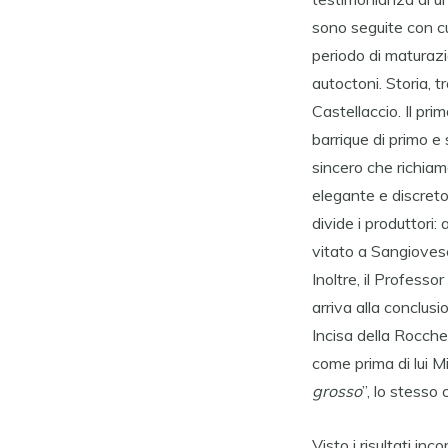
sono seguite con cu
periodo di maturazio
autoctoni. Storia, t
Castellaccio. Il pri
barrique di primo e
sincero che richiam
elegante e discreto
divide i produttori
vitato a Sangiovese
Inoltre, il Professo
arriva alla conclusi
Incisa della Rocche
come prima di lui M
grosso
”, lo stesso
Visto i risultati in