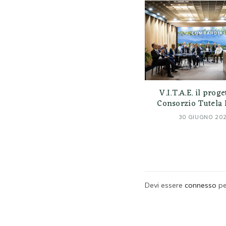
V.I.T.A.E. il proge
Consorzio Tutela
30 GIUGNO 20
Devi essere
connesso
pe