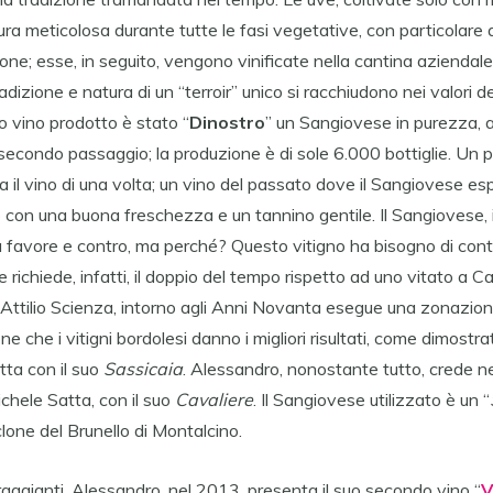
ra meticolosa durante tutte le fasi vegetative, con particolare 
ne; esse, in seguito, vengono vinificate nella cantina aziendale c
radizione e natura di un “terroir” unico si racchiudono nei valori de
mo vino prodotto è stato “
Dinostro
” un Sangiovese in purezza, a
 secondo passaggio; la produzione è di sole 6.000 bottiglie. Un 
a il vino di una volta; un vino del passato dove il Sangiovese es
 con una buona freschezza e un tannino gentile. Il Sangiovese,
: a favore e contro, ma perché? Questo vitigno ha bisogno di cont
 richiede, infatti, il doppio del tempo rispetto ad uno vitato a C
r Attilio Scienza, intorno agli Anni Novanta esegue una zonazione 
one che i vitigni bordolesi danno i migliori risultati, come dimost
tta con il suo
Sassicaia
. Alessandro, nonostante tutto, crede n
ichele Satta, con il suo
Cavaliere
. Il Sangiovese utilizzato è un “
 clone del Brunello di Montalcino.
coraggianti, Alessandro, nel 2013, presenta il suo secondo vino “
V