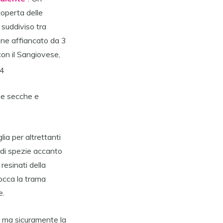
coperta delle
suddiviso tra
iene affiancato da 3
con il Sangiovese,
ugne secche e
ia per altrettanti
 di spezie accanto
 resinati della
bocca la trama
e.
o, ma sicuramente la