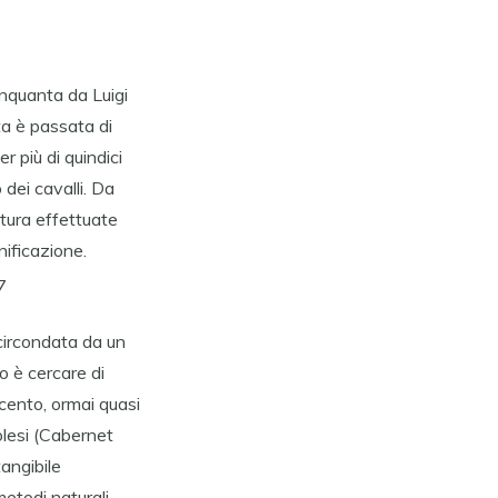
Cinquanta da Luigi
uta è passata di
r più di quindici
 dei cavalli. Da
atura effettuate
nificazione.
 circondata da un
io è cercare di
vecento, ormai quasi
dolesi (Cabernet
angibile
etodi naturali,