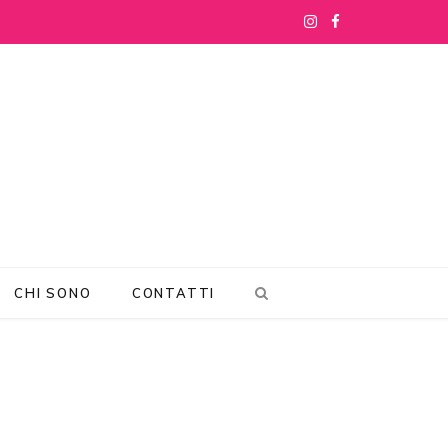
I
F
n
a
s
c
t
e
a
b
g
o
r
o
CHI SONO
CONTATTI
a
k
m