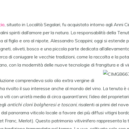
cio
, situato in Località Segalari, fu acquistato intorno agli Anni 
alini spinti dall’amore per la natura. La responsabilità della Ten
al figlio e ora al nipote, Alessandro Scappini; oggi si estende pe
 vigneti, oliveti, bosco e una piccola parte dedicata all’allevamento
rca di coniugare le vecchie tradizioni, come la raccolta e la pot
o, con la modernità delle nuove tecnologie di frangitura e di vi
duzione comprendeva solo olio extra vergine di
ha rivolto il suo interesse anche al mondo del vino. La tenuta è
a viti con un’età media di circa quarant’anni; l’idea del proprietar
egli
antichi cloni bolgheresi e toscani
, risalenti ai primi del no
dal panorama viticolo locale a favore dei più diffusi vitigni bor
 Franc, Merlot). Questo patrimonio vitivinifero rappresenta la t
a tradizione tramandata nel tempo. Le uve, coltivate solo con m