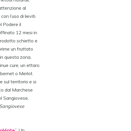
attenzione al
on l’uso di lieviti
l Podere il
ffinato 12 mesi in
prodotto schietto e
prime un fruttato
 in questa zona,
inue cure, un ettaro
abernet o Merlot.
sul territorio e si
rato dal Marchese
el Sangiovese,
Sangiovese
alénte
”. Un