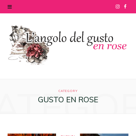
I
F
n
a
s
c
t
e
a
b
g
o
ATEGO
r
o
CATEGORY
GUSTO EN ROSE
a
k
m