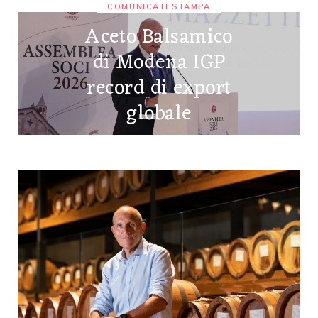
COMUNICATI STAMPA
Aceto Balsamico
di Modena IGP
record di export
globale
20 MAGGIO 2026