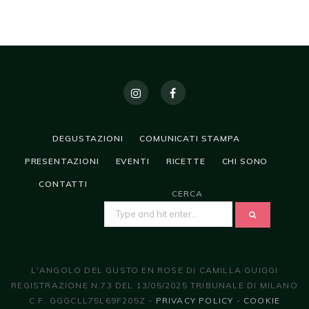
DEGUSTAZIONI
COMUNICATI STAMPA
PRESENTAZIONI
EVENTI
RICETTE
CHI SONO
CONTATTI
CERCA
SEARCH
FOR:
L'ANGOLO DEL GUSTO EN ROSE DI CAMILLA GUIGGI
REGISTRAZIONE N.73 DEL 13/05/2025 TRIBUNALE DI MILANO
C.F. GGGCLL75L69F205Z -
PRIVACY POLICY
-
COOKIE