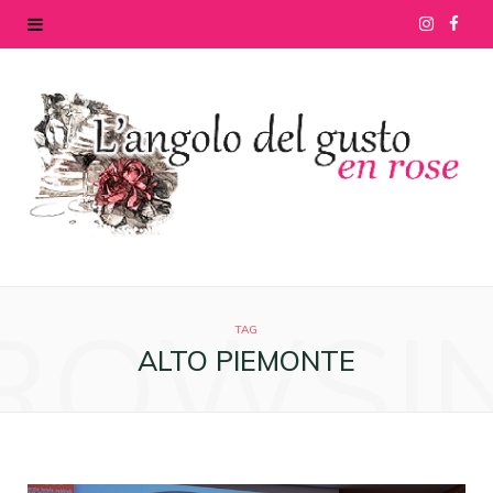
I
F
n
a
s
c
t
e
a
b
g
o
ROWSI
r
o
TAG
ALTO PIEMONTE
a
k
m