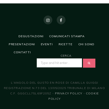
DEGUSTAZIONI
COMUNICATI STAMPA
PRESENTAZIONI
EVENTI
RICETTE
CHI SONO
CONTATTI
CERCA
SEARCH
FOR:
L'ANGOLO DEL GUSTO EN ROSE DI CAMILLA GUIGGI
REGISTRAZIONE N.73 DEL 13/05/2025 TRIBUNALE DI MILANO
C.F. GGGCLL75L69F205Z -
PRIVACY POLICY
-
COOKIE
POLICY