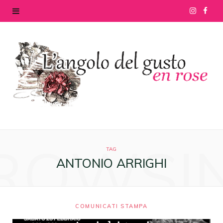
I
F
n
a
s
c
t
e
a
b
g
o
ROWSI
r
o
TAG
ANTONIO ARRIGHI
a
k
m
COMUNICATI STAMPA