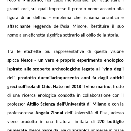
recò a
Minturno
, nel Lazio meridionale, per acquistare i
grandi orci, sui quali impresse il proprio nome accanto alla
figura di un delfino – emblema che richiama un’antica e
affascinante leggenda dell’Asia Minore. Restituire il suo
nome a un’etichetta significa sottrarlo all’oblio della storia.
Tra le etichette più rappresentative di questa visione
spicca
Nesos
– un vero e proprio
esperimento enologico
ispirato alle scoperte archeologiche
legate al “vino degli
dei” prodotto duemilacinquecento anni fa dagli antichi
greci sull’isola di Chio. Nato nel 2018 il vino marino
, frutto
di una ricerca enologica condotta in collaborazione con il
professor
Attilio Scienza dell’Università di Milano
e con la
professoressa
Angela Zinnai
dell’Università di Pisa, adesso
viene prodotto in una tiratura limitata di
270 bottiglie
numerate.
Nesos nasce da uve di
ansonica
immerse in mare