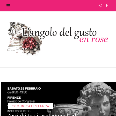
I
F
n
a
s
c
t
e
a
b
g
o
r
o
a
k
m
COMUNICATI STAMPA
Arrighi tra i protagonisti al