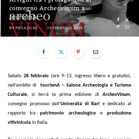
convegno Archeovinum a
tourismA
BY
REDAZIONE
25 FEBBRAIO 2026
Sabato
28 febbraio
(ore 9–13, ingresso libero e gratuito),
nell’ambito di
t
ourismA
– Salone Archeologia e Turismo
Culturale
, si terrà la prima edizione di
ArcheoVinum
,
convegno promosso dall’
Università di Bari
e dedicato al
rapporto tra
patrimonio archeologico
e
produzione
vitivinicola
in Italia.