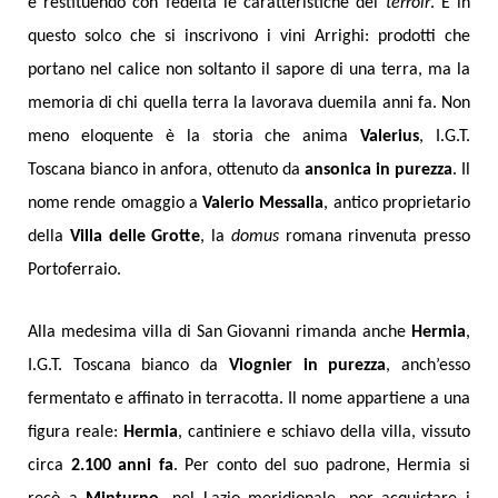
e restituendo con fedeltà le caratteristiche del
terroir
. È in
questo solco che si inscrivono i vini Arrighi: prodotti che
portano nel calice non soltanto il sapore di una terra, ma la
memoria di chi quella terra la lavorava duemila anni fa. Non
meno eloquente è la storia che anima
Valerius
, I.G.T.
Toscana bianco in anfora, ottenuto da
ansonica in purezza
. Il
nome rende omaggio a
Valerio Messalla
, antico proprietario
della
Villa delle Grotte
, la
domus
romana rinvenuta presso
Portoferraio.
Alla medesima villa di San Giovanni rimanda anche
Hermia
,
I.G.T. Toscana bianco da
Viognier in purezza
, anch’esso
fermentato e affinato in terracotta. Il nome appartiene a una
figura reale:
Hermia
, cantiniere e schiavo della villa, vissuto
circa
2.100 anni fa
. Per conto del suo padrone, Hermia si