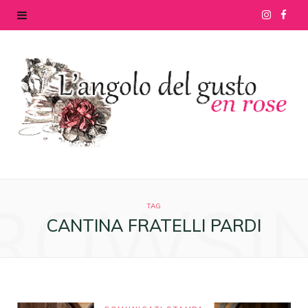
I
F
n
a
s
c
t
e
a
b
g
o
ROWSI
r
o
TAG
CANTINA FRATELLI PARDI
a
k
m