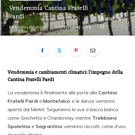
Vendemmia Cantina Fratelli
Pardi
BY
CAMILLA GUIGGI
6 SETTEMBRE 2019
Vendemmia e cambiamenti climatici: l’impegno della
Cantina Fratelli Pardi
La vendemmia è finalmente alle porte alla
Cantina
Fratelli Pardi
a
Montefalco
, e le danze verranno
aperte dal Merlot. Seguiranno le uve a bacca bianca
come Grechetto e Chardonnay, mentre
Trebbiano
Spoletino
e
Sagrantino
verranno raccolti, come d’uso,
da metà ottobre.