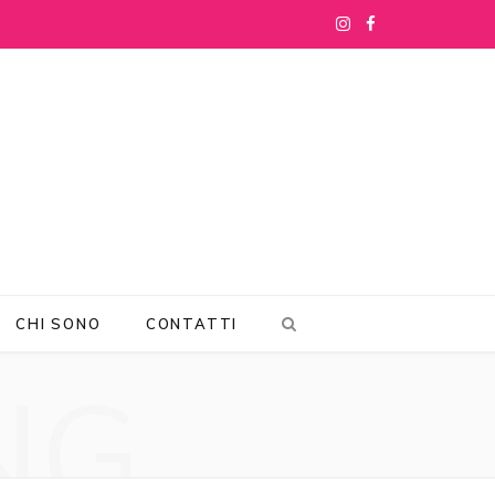
I
F
n
a
s
c
t
e
a
b
g
o
r
o
CHI SONO
CONTATTI
a
k
NG
m