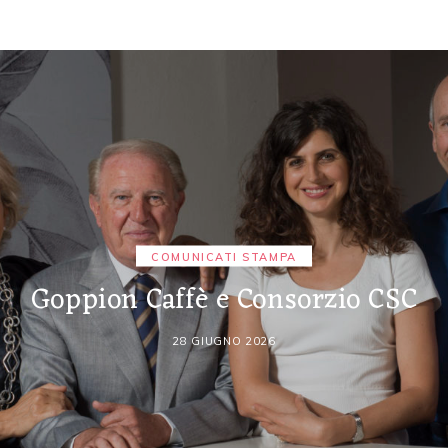
COMUNICATI STAMPA
Goppion Caffè e Consorzio CSC
28 GIUGNO 2026