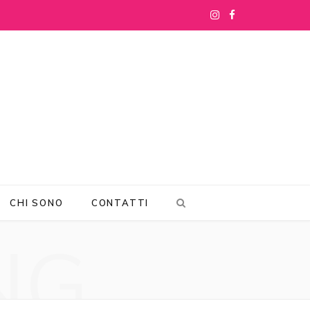
I
F
n
a
s
c
t
e
a
b
g
o
r
o
CHI SONO
CONTATTI
a
k
NG
m