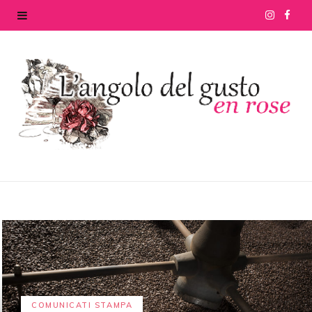
I
F
n
a
s
c
t
e
a
b
g
o
r
o
a
k
m
COMUNICATI STAMPA