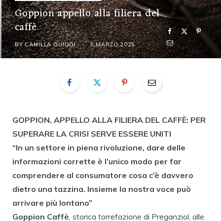
Goppion appello alla filiera del
caffè
BY
CAMILLA GUIGGI
5 MARZO 2025
GOPPION, APPELLO ALLA FILIERA DEL CAFFÈ: PER
SUPERARE LA CRISI SERVE ESSERE UNITI
“In un settore in piena rivoluzione, dare delle
informazioni corrette è l’unico modo per far
comprendere al consumatore cosa c’è davvero
dietro una tazzina. Insieme la nostra voce può
arrivare più lontano”
Goppion Caffè
, storica torrefazione di Preganziol, alle