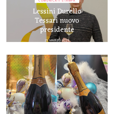
COMUNICATI STAMPA
Lessini Durello
Tessari nuovo
presidente
25 MARZO 2025