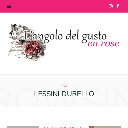
I
F
n
a
s
c
t
e
a
b
g
o
ROWSI
r
o
TAG
LESSINI DURELLO
a
k
m