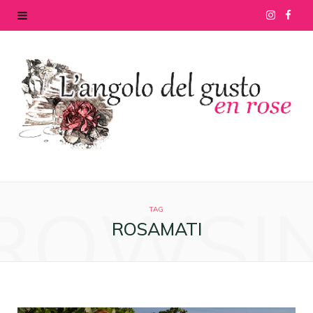
I
F
n
a
s
c
t
e
a
b
g
o
ROWSI
r
o
TAG
ROSAMATI
a
k
m