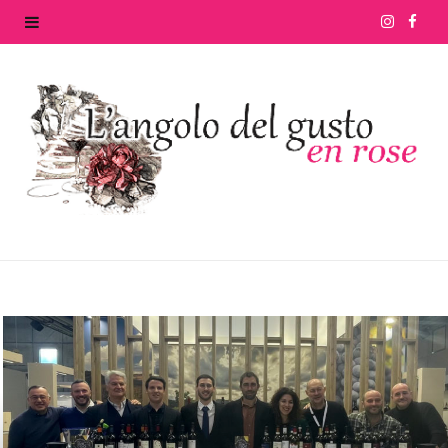
I
F
n
a
s
c
t
e
a
b
g
o
r
o
a
k
m