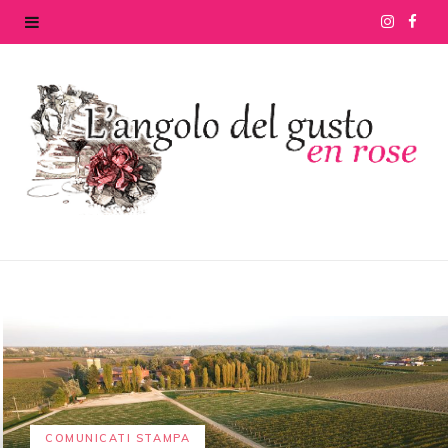
I
F
n
a
s
c
t
e
a
b
g
o
r
o
a
k
m
COMUNICATI STAMPA