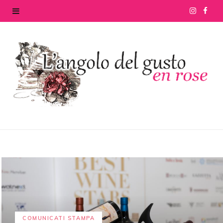
I
F
n
a
s
c
t
e
a
b
g
o
r
o
a
k
m
COMUNICATI STAMPA