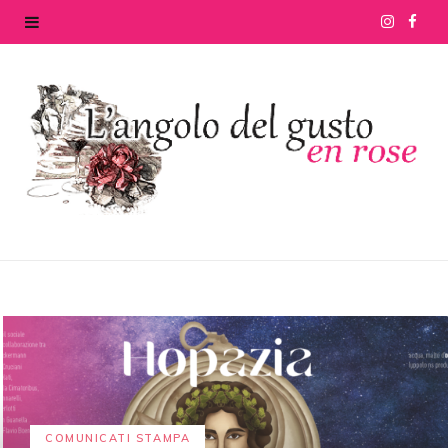
I
F
n
a
s
c
t
e
a
b
g
o
r
o
a
k
m
COMUNICATI STAMPA