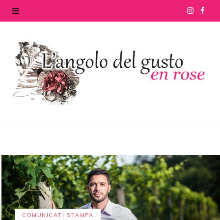
I
F
n
a
s
c
t
e
a
b
g
o
r
o
a
k
m
COMUNICATI STAMPA