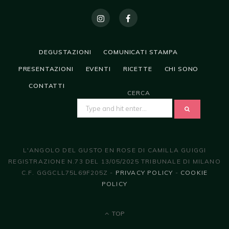
DEGUSTAZIONI
COMUNICATI STAMPA
PRESENTAZIONI
EVENTI
RICETTE
CHI SONO
CONTATTI
CERCA
SEARCH
FOR:
L'ANGOLO DEL GUSTO EN ROSE DI CAMILLA GUIGGI
REGISTRAZIONE N.73 DEL 13/05/2025 TRIBUNALE DI MILANO
C.F. GGGCLL75L69F205Z -
PRIVACY POLICY
-
COOKIE
POLICY
TOP