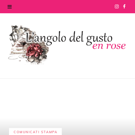
I
F
n
a
s
c
t
e
a
b
g
o
r
o
a
k
m
COMUNICATI STAMPA