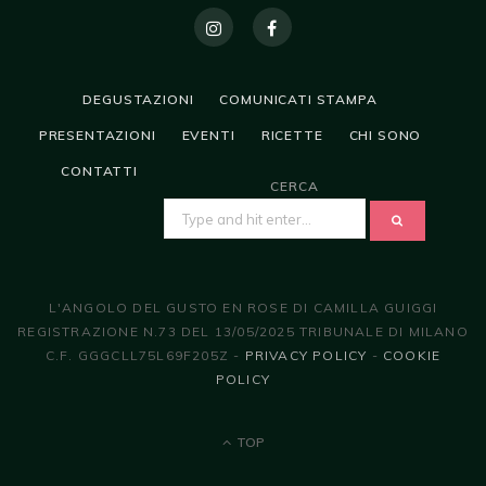
DEGUSTAZIONI
COMUNICATI STAMPA
PRESENTAZIONI
EVENTI
RICETTE
CHI SONO
CONTATTI
CERCA
SEARCH
FOR:
L'ANGOLO DEL GUSTO EN ROSE DI CAMILLA GUIGGI
REGISTRAZIONE N.73 DEL 13/05/2025 TRIBUNALE DI MILANO
C.F. GGGCLL75L69F205Z -
PRIVACY POLICY
-
COOKIE
POLICY
TOP