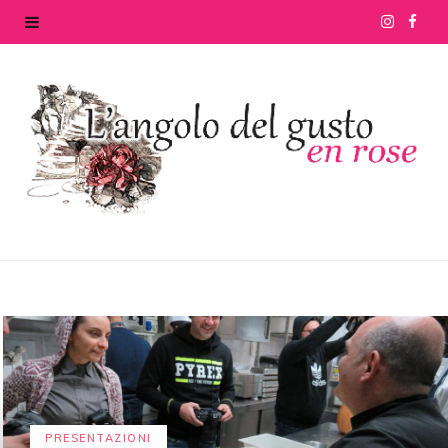
I
F
n
a
s
c
t
e
a
b
g
o
r
o
a
k
m
PRESENTAZIONI