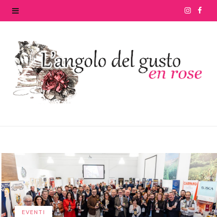
I
F
n
a
s
c
t
e
a
b
g
o
r
o
a
k
m
EVENTI