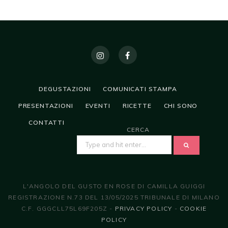
DEGUSTAZIONI
COMUNICATI STAMPA
PRESENTAZIONI
EVENTI
RICETTE
CHI SONO
CONTATTI
CERCA
SEARCH
FOR:
L'ANGOLO DEL GUSTO EN ROSE DI CAMILLA GUIGGI
REGISTRAZIONE N.73 DEL 13/05/2025 TRIBUNALE DI MILANO
C.F. GGGCLL75L69F205Z -
PRIVACY POLICY
-
COOKIE
POLICY