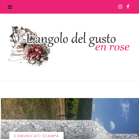
I
F
n
a
s
c
t
e
a
b
g
o
r
o
a
k
m
COMUNICATI STAMPA