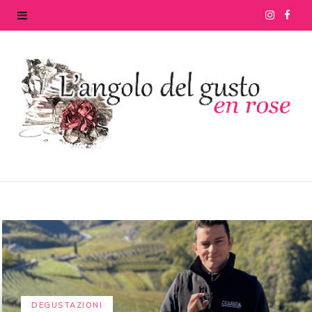
I
F
n
a
s
c
t
e
a
b
g
o
r
o
a
k
m
DEGUSTAZIONI