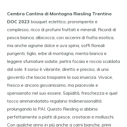
Cembra Cantina di Montagna Riesling Trentino
DOC 2023
bouquet eclettico, prorompente e
complesso, ricco di profumi fruttati e minerali. Ricordi di
pesca bianca, albicocca, con accenni di frutta esotica,
ma anche agrume dolce e uva spina, soffi floreali
pungenti, tiglio, erbe di montagna, menta bianca e
leggere sfumature iodate, pietra focaia e roccia scaldata
dal sole. Il sorso è vibrante, diretto e preciso, di una
gioventù che lascia trasparire la sua irruenza. Vivace,
fresco e ancora giovanissimo, ma piacevole e
spensierato nel suo essere. Sapidità, freschezza e quel
tocco ammandorlato regalano tridimensionalità
prolungando la PAI. Questo Riesling si abbina
perfettamente a piatti di pesce, crostacei e molluschi.
Con qualche anno in più anche a carni bianche, primi