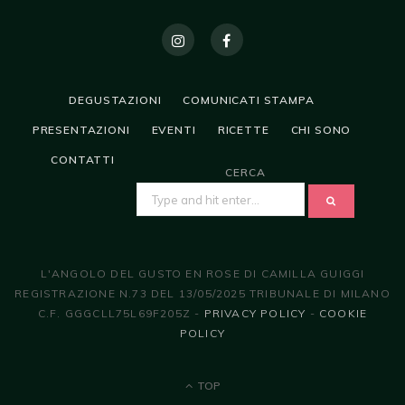
DEGUSTAZIONI
COMUNICATI STAMPA
PRESENTAZIONI
EVENTI
RICETTE
CHI SONO
CONTATTI
CERCA
SEARCH
FOR:
L'ANGOLO DEL GUSTO EN ROSE DI CAMILLA GUIGGI
REGISTRAZIONE N.73 DEL 13/05/2025 TRIBUNALE DI MILANO
C.F. GGGCLL75L69F205Z -
PRIVACY POLICY
-
COOKIE
POLICY
TOP