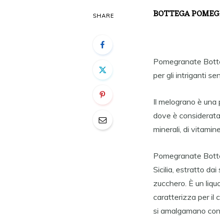
BOTTEGA POMEGR
SHARE
Pomegranate Botteg
per gli intriganti sen
Il melograno è una p
dove è considerata s
minerali, di vitamin
Pomegranate Botteg
Sicilia, estratto dai
zucchero. È un liqu
caratterizza per il 
si amalgamano con l