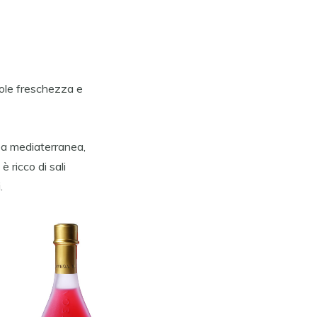
vole freschezza e
area mediaterranea,
è ricco di sali
.