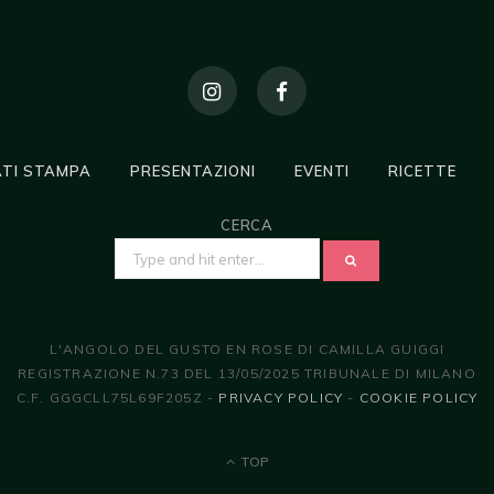
TI STAMPA
PRESENTAZIONI
EVENTI
RICETTE
CERCA
SEARCH
FOR:
L'ANGOLO DEL GUSTO EN ROSE DI CAMILLA GUIGGI
REGISTRAZIONE N.73 DEL 13/05/2025 TRIBUNALE DI MILANO
C.F. GGGCLL75L69F205Z -
PRIVACY POLICY
-
COOKIE POLICY
TOP