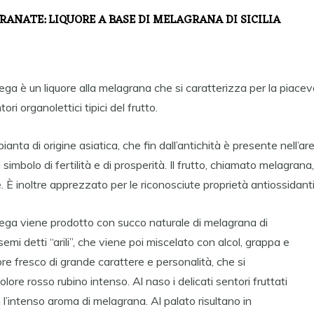
ANATE: LIQUORE A BASE DI MELAGRANA DI SICILIA
a è un liquore alla melagrana che si caratterizza per la piace
tori organolettici tipici del frutto.
ianta di origine asiatica, che fin dall’antichità è presente nell’
imbolo di fertilità e di prosperità. Il frutto, chiamato melagrana, 
e. È inoltre apprezzato per le riconosciute proprietà antiossidanti
a viene prodotto con succo naturale di melagrana di
 semi detti “arili”, che viene poi miscelato con alcol, grappa e
ore fresco di grande carattere e personalità, che si
colore rosso rubino intenso. Al naso i delicati sentori fruttati
’intenso aroma di melagrana. Al palato risultano in