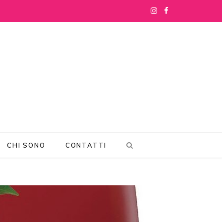
I
F
n
a
s
c
t
e
a
b
g
o
r
o
CHI SONO
CONTATTI
a
k
m