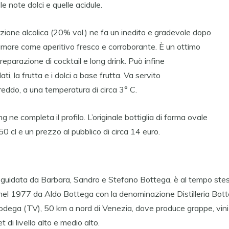
le note dolci e quelle acidule.
ione alcolica (20% vol.) ne fa un inedito e gradevole dopo
umare come aperitivo fresco e corroborante. È un ottimo
reparazione di cocktail e long drink. Può infine
i, la frutta e i dolci a base frutta. Va servito
eddo, a una temperatura di circa 3° C.
 ne completa il profilo. L’originale bottiglia di forma ovale
50 cl e un prezzo al pubblico di circa 14 euro.
 guidata da Barbara, Sandro e Stefano Bottega, è al tempo ste
a nel 1977 da Aldo Bottega con la denominazione Distilleria Bott
dega (TV), 50 km a nord di Venezia, dove produce grappe, vini e
t di livello alto e medio alto.