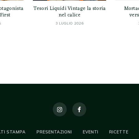
otagonista
Tesori Liquidi Vintage la storia
Morta
First
nel calice
vers
6
3 LUGLIO 2026
TI STAMPA
PRESENTAZIONI
EVENTI
RICETTE