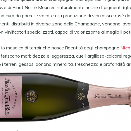
 uve di Pinot Noir e Meunier, naturalmente ricche di pigmenti (gli 
a cura da parcelle vocate alla produzione di vini rossi e rosé d
nti, distribuiti in diverse zone della Champagne, vengono lavor
 vinificatori specializzati, capaci di valorizzarne al meglio il pot
sto mosaico di terroir che nasce l’identità degli champagne
Nicol
nferiscono morbidezza e leggerezza, quelli argilloso-calcarei reg
i terreni gessosi donano mineralità, freschezza e profondità a