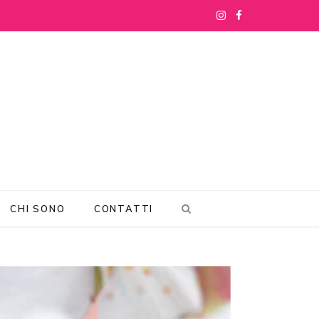
I
F
n
a
s
c
t
e
a
b
g
o
r
o
CHI SONO
CONTATTI
a
k
m