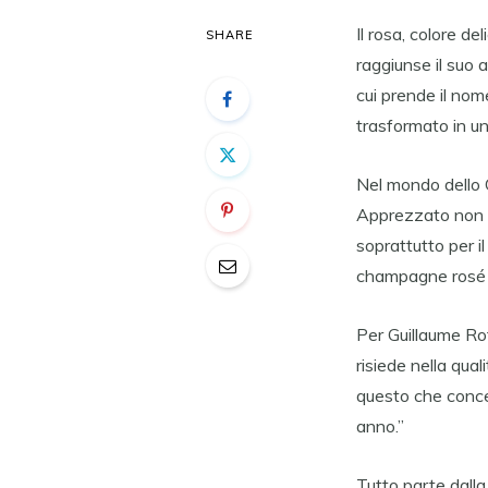
Il rosa, colore d
SHARE
raggiunse il suo a
cui prende il nom
trasformato in un
Nel mondo dello C
Apprezzato non s
soprattutto per il
champagne rosé è 
Per Guillaume Rof
risiede nella qual
questo che concen
anno.”
Tutto parte dalla