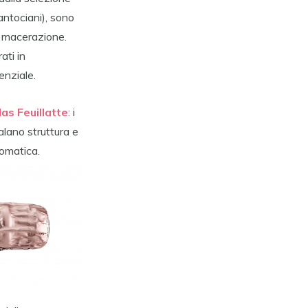
antociani), sono
a macerazione.
ati in
enziale.
as Feuillatte
: i
alano struttura e
romatica.