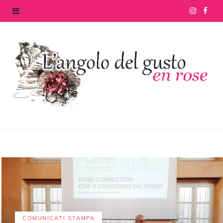
I
F
n
a
s
c
t
e
a
b
g
o
r
o
a
k
m
COMUNICATI STAMPA