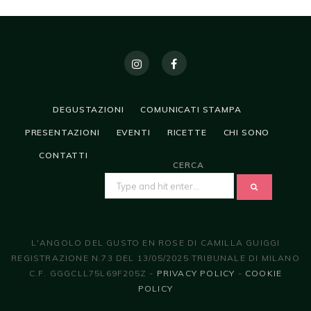
DEGUSTAZIONI
COMUNICATI STAMPA
PRESENTAZIONI
EVENTI
RICETTE
CHI SONO
CONTATTI
CERCA
SEARCH
FOR:
L'ANGOLO DEL GUSTO EN ROSE DI CAMILLA GUIGGI
REGISTRAZIONE N.73 DEL 13/05/2025 TRIBUNALE DI MILANO
C.F. GGGCLL75L69F205Z -
PRIVACY POLICY
-
COOKIE
POLICY