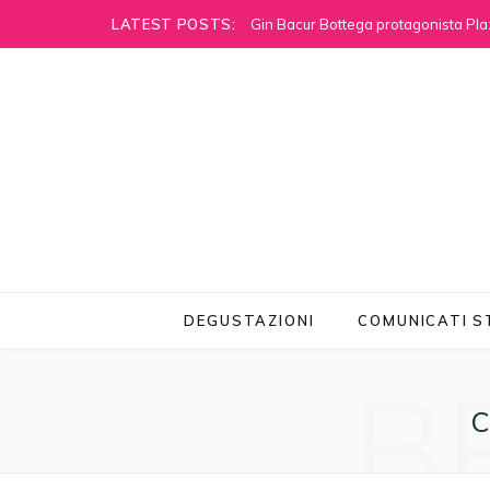
LATEST POSTS:
Gin Bacur Bottega protagonista Pla
DEGUSTAZIONI
COMUNICATI 
B
C