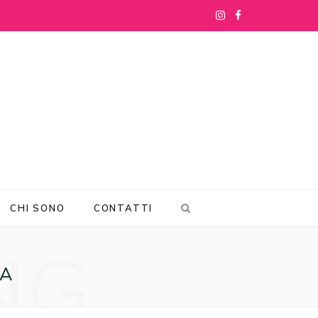
I
F
n
a
s
c
t
e
a
b
g
o
r
o
CHI SONO
CONTATTI
a
k
NG
m
RA