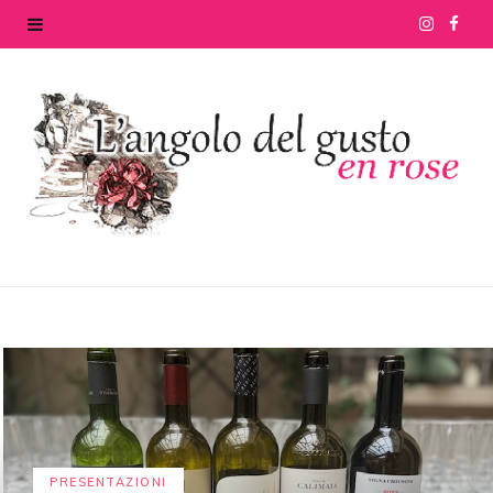
I
F
n
a
s
c
t
e
a
b
g
o
r
o
a
k
m
PRESENTAZIONI