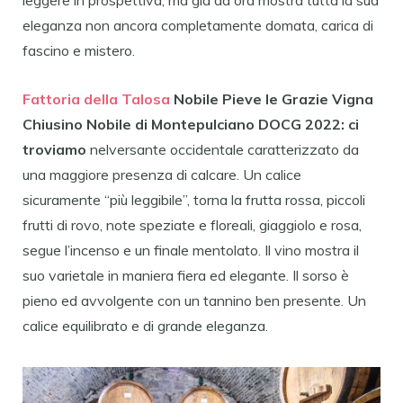
leggere in prospettiva, ma già da ora mostra tutta la sua
eleganza non ancora completamente domata, carica di
fascino e mistero.
Fattoria della Talosa
Nobile Pieve le Grazie Vigna
Chiusino
Nobile di Montepulciano DOCG 2022:
ci
troviamo
nelversante occidentale caratterizzato da
una maggiore presenza di calcare. Un calice
sicuramente “più leggibile”, torna la frutta rossa, piccoli
frutti di rovo, note speziate e floreali, giaggiolo e rosa,
segue l’incenso e un finale mentolato. Il vino mostra il
suo varietale in maniera fiera ed elegante. Il sorso è
pieno ed avvolgente con un tannino ben presente. Un
calice equilibrato e di grande eleganza.