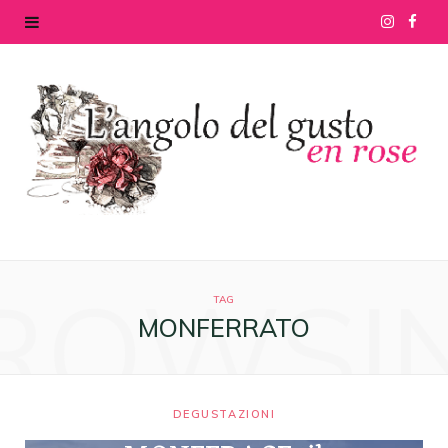
I
F
n
a
s
c
t
e
a
b
g
o
ROWSI
r
o
TAG
MONFERRATO
a
k
m
DEGUSTAZIONI