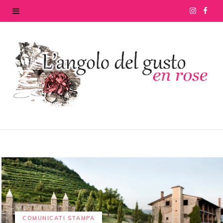
I
F
n
a
s
c
t
e
a
b
g
o
r
o
a
k
m
COMUNICATI STAMPA