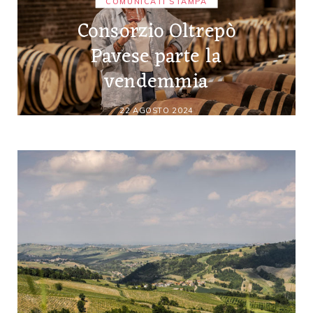
COMUNICATI STAMPA
Consorzio Oltrepò
Pavese parte la
vendemmia
22 AGOSTO 2024