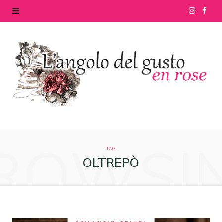
I
F
n
a
s
c
t
e
a
b
g
o
ROWSI
r
o
TAG
OLTREPÒ
a
k
m